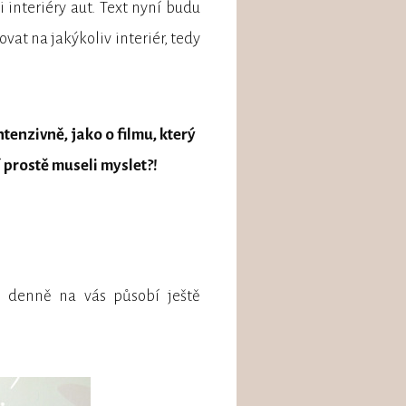
i interiéry aut. Text nyní budu
vat na jakýkoliv interiér, tedy
tenzivně, jako o filmu, který
ní prostě museli myslet?!
in denně na vás působí ještě