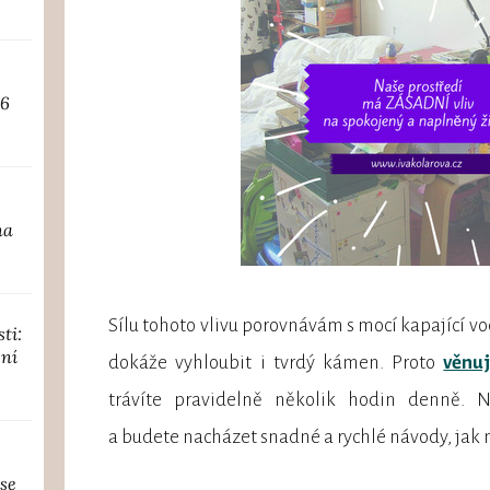
26
na
Sílu tohoto vlivu porovnávám s mocí kapající vo
ti:
ení
dokáže vyhloubit i tvrdý kámen. Proto
věnuj
trávíte pravidelně několik hodin denně.
a budete nacházet snadné a rychlé návody, jak n
se