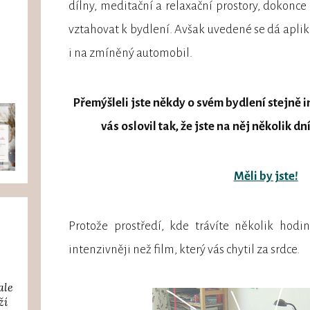
dílny, meditační a relaxační prostory, dokonce 
vztahovat k bydlení. Avšak uvedené se dá apliko
i na zmíněný automobil.
Přemýšleli jste někdy o svém bydlení stejně in
vás oslovil tak, že jste na něj několik d
Měli by jste!
Protože prostředí, kde trávíte několik hod
intenzivněji než film, který vás chytil za srdce.
ale
ží