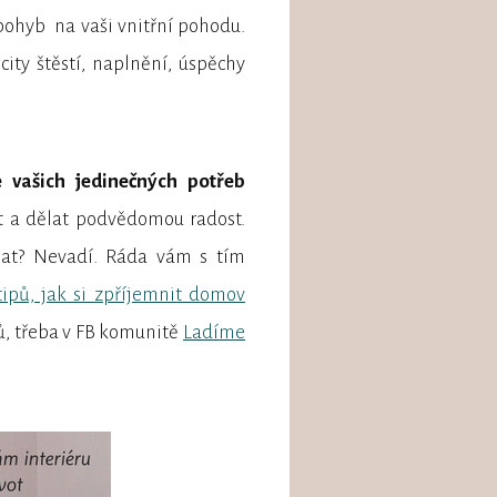
 pohyb na vaši vnitřní pohodu.
city štěstí, naplnění, úspěchy
e vašich jedinečných potřeb
at a dělat podvědomou radost.
ělat? Nevadí. Ráda vám s tím
tipů, jak si zpříjemnit domov
ů, třeba v FB komunitě
Ladíme