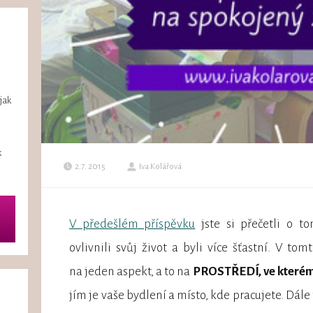
jak
k
2.7. 2015
Iva Kolářová
V předešlém příspěvku
jste si přečetli o t
ovlivnili svůj život a byli více šťastní. V t
na jeden aspekt, a to na
PROSTŘEDÍ, ve kterém 
jím je vaše bydlení a místo, kde pracujete. Dále t