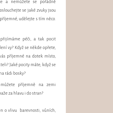
íte a nemůžete se pořádně
oslouchejte se jaké zvuky jsou
epříjemné, udělejte s tím něco.
přijímáme péči, a tak pocit
lení vy? Když se někde opřete,
 vás příjemné na dotek místo,
teli? Jaké pocity máte, když se
ma rádi bosky?
 můžete příjemně na zemi
aže za hlavu i do stran?
en o vlivu barevnosti, vůních,