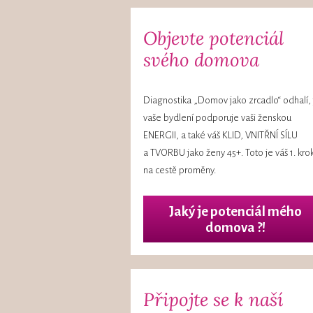
Objevte potenciál
svého domova
Diagnostika „Domov jako zrcadlo“ odhalí, 
vaše bydlení podporuje vaši ženskou
ENERGII, a také váš KLID, VNITŘNÍ SÍLU
a TVORBU jako ženy 45+. Toto je váš 1. kro
na cestě proměny.
Jaký je potenciál mého
domova ?!
Připojte se k naší