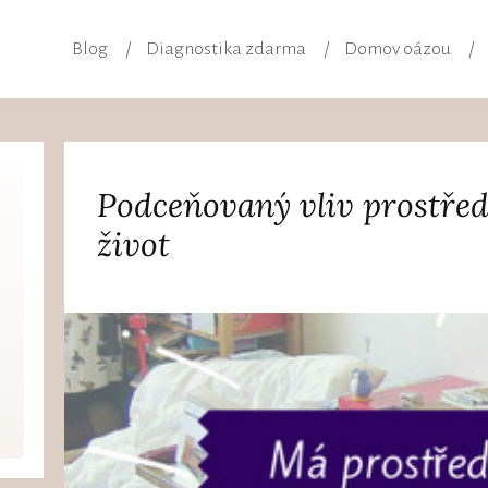
Blog
Diagnostika zdarma
Domov oázou
Podceňovaný vliv prostřed
život