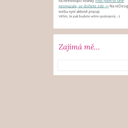
na neexistující stránky.
Proč jsem to celé
nesmazala, se dočtete zde >>
Na reDesi
webu nyní aktivně pracuji.
Věřím, že pak budete velmi spokojená. ;-)
Zajímá mě…