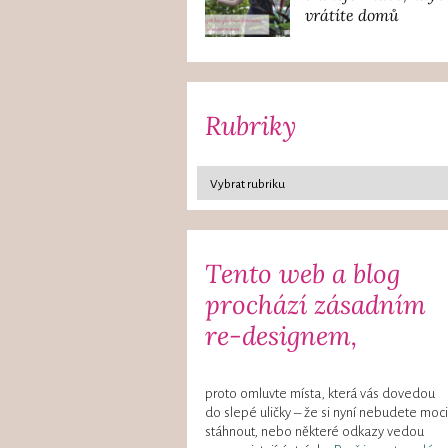
vrátíte domů
Rubriky
Tento web a blog
prochází zásadním
re-designem,
proto omluvte místa, která vás dovedou
do slepé uličky – že si nyní nebudete moci
stáhnout, nebo některé odkazy vedou