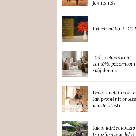
jen na nás
Příběh mého PF 20
Teď je vhodný čas
zaměřit pozornost 
svůj domov
Umění vidět možnos
Jak proměnit omez
v příležitosti
Jak si udržet kouzlo
transformace, když 