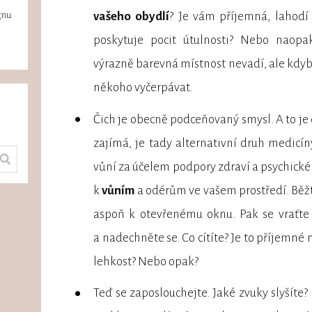
gnu
vašeho obydlí
? Je vám příjemná, lahodí o
poskytuje pocit útulnosti? Nebo naop
výrazně barevná místnost nevadí, ale kdyby
někoho vyčerpávat.
Čich je obecně podceňovaný smysl. A to je c
zajímá, je tady alternativní druh medicín
vůní za účelem podpory zdraví a psychické
k
vůním
a odérům ve vašem prostředí. Běž
aspoň k otevřenému oknu. Pak se vraťte 
a nadechněte se. Co cítíte? Je to příjemné
lehkost? Nebo opak?
Teď se zaposlouchejte. Jaké zvuky slyšíte? P