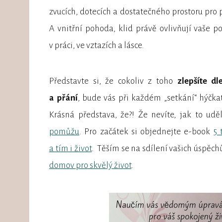
zvucích, dotecích a dostatečného prostoru pro
A vnitřní pohoda, klid právě ovlivňují vaše po
v práci, ve vztazích a lásce.
Představte si, že cokoliv z toho
zlepšíte dl
a přání
, bude vás při každém „setkání“ hýčk
Krásná představa, že?! Že nevíte, jak to ud
pomůžu
. Pro začátek si objednejte e-book
5 
a tím i život
. Těším se na sdílení vašich úspěch
domov pro skvělý život
.