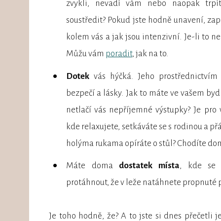
zvykli, nevadí vám nebo naopak trp
soustředit? Pokud jste hodně unavení, zap
kolem vás a jak jsou intenzivní. Je-li to n
Můžu vám
poradit
, jak na to.
Dotek
vás hýčká. Jeho prostřednictvím 
bezpečí a lásky. Jak to máte ve vašem byd
netlačí vás nepříjemné výstupky? Je pro
kde relaxujete, setkáváte se s rodinou a přá
holýma rukama opíráte o stůl? Chodíte do
Máte doma
dostatek místa
, kde se
protáhnout, že v leže natáhnete propnuté p
Je toho hodně, že? A to jste si dnes přečetli j