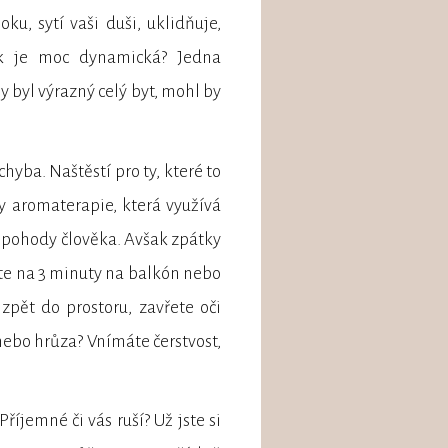
ku, sytí vaši duši, uklidňuje,
ak je moc dynamická? Jedna
 byl výrazný celý byt, mohl by
hyba. Naštěstí pro ty, které to
y aromaterapie, která využívá
 pohody člověka. Avšak zpátky
te na 3 minuty na balkón nebo
zpět do prostoru, zavřete oči
 nebo hrůza? Vnímáte čerstvost,
říjemné či vás ruší? Už jste si