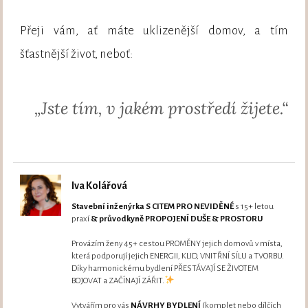
Přeji vám, ať máte uklizenější domov, a tím
šťastnější život, neboť:
„Jste tím, v jakém prostředí žijete.“
Iva Kolářová
Stavební inženýrka S CITEM PRO NEVIDĚNÉ
s 15+ letou
praxí
& průvodkyně PROPOJENÍ DUŠE & PROSTORU
Provázím ženy 45+ cestou PROMĚNY jejich domovů v místa,
která podporují jejich ENERGII, KLID, VNITŘNÍ SÍLU a TVORBU.
Díky harmonickému bydlení PŘESTÁVAJÍ SE ŽIVOTEM
BOJOVAT a ZAČÍNAJÍ ZÁŘIT.
Vytvářím pro vás
NÁVRHY BYDLENÍ
(komplet nebo dílčích