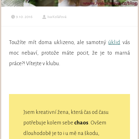
9.10. 2016
Iva Kolářová
Toužíte mít doma uklizeno, ale samotný
úklid
vás
moc nebaví, protože máte pocit, že je to marná
práce?! Vítejte v klubu.
Jsem kreativní žena, která čas od času
potřebuje kolem sebe
chaos
. Ovšem
dlouhodobě je to i u mě na škodu,