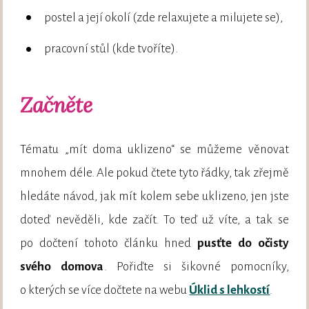
postel a její okolí (zde relaxujete a milujete se),
pracovní stůl (kde tvoříte).
Začněte
Tématu „mít doma uklizeno“ se můžeme věnovat
mnohem déle. Ale pokud čtete tyto řádky, tak zřejmě
hledáte návod, jak mít kolem sebe uklizeno, jen jste
doteď nevěděli, kde začít. To teď už víte, a tak se
po dočtení tohoto článku hned
pusťte do očisty
svého domova
. Pořiďte si šikovné pomocníky,
o kterých se více dočtete na webu
Úklid s lehkostí
.