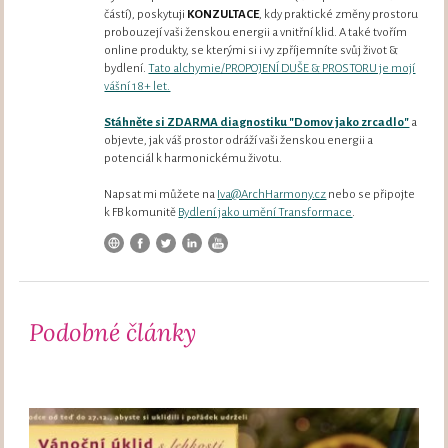
částí), poskytuji
KONZULTACE
, kdy praktické změny prostoru
probouzejí vaši ženskou energii a vnitřní klid. A také tvořím
online produkty, se kterými si i vy zpříjemníte svůj život &
bydlení.
Tato alchymie/PROPOJENÍ DUŠE & PROSTORU je mojí
vášní 18+ let.
Stáhněte si ZDARMA diagnostiku "Domov jako zrcadlo"
a
objevte, jak váš prostor odráží vaši ženskou energii a
potenciál k harmonickému životu.
Napsat mi můžete na
Iva@ArchHarmony.cz
nebo se připojte
k FB komunitě
Bydlení jako umění Transformace
.
Podobné články