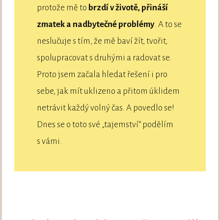
protože mě to
brzdí v životě, přináší
zmatek a nadbytečné problémy
. A to se
neslučuje s tím, že mě baví žít, tvořit,
spolupracovat s druhými a radovat se.
Proto jsem začala hledat řešení i pro
sebe, jak mít uklizeno a přitom úklidem
netrávit každý volný čas. A povedlo se!
Dnes se o toto své „tajemství“ podělím
s vámi.