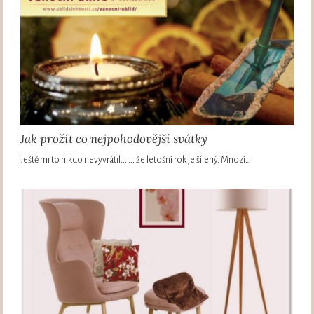
Jak prožít co nejpohodovější svátky
Ještě mi to nikdo nevyvrátil... ... že letošní rok je šílený. Mnozí…