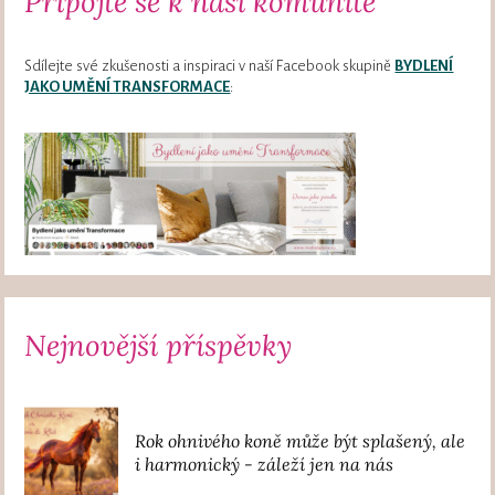
Připojte se k naší komunitě
Sdílejte své zkušenosti a inspiraci v naší Facebook skupině
BYDLENÍ
JAKO UMĚNÍ TRANSFORMACE
:
Nejnovější příspěvky
Rok ohnivého koně může být splašený, ale
i harmonický - záleží jen na nás