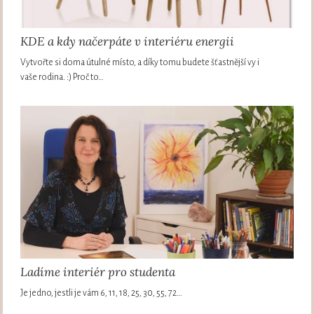
KDE a kdy načerpáte v interiéru energii
Vytvořte si doma útulné místo, a díky tomu budete šťastnější vy i
vaše rodina. :) Proč to…
Ladíme interiér pro studenta
Je jedno, jestli je vám 6, 11, 18, 25, 30, 55, 72…