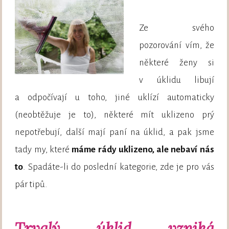
Ze svého
pozorování vím, že
některé ženy si
v úklidu libují
a odpočívají u toho, jiné uklízí automaticky
(neobtěžuje je to), některé mít uklizeno prý
nepotřebují, další mají paní na úklid, a pak jsme
tady my, které
máme rády uklizeno, ale nebaví nás
to
. Spadáte-li do poslední kategorie, zde je pro vás
pár tipů.
Trvalý úklid vzniká