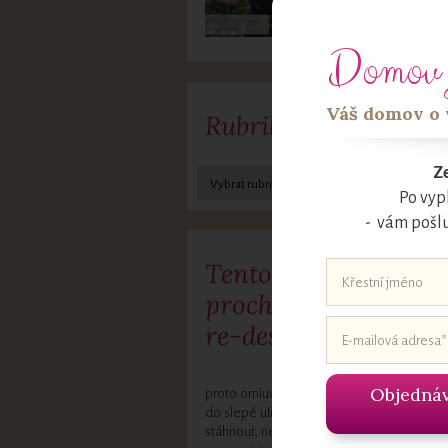
vrátíte domů
Domov 
Váš domov o v
Rubriky
Ze
Po vyp
- vám pošl
Tento web a blog
prochází zásadním
re-designem,
Objednáv
proto omluvte místa, která vás dovedou
do slepé uličky – že si nyní nebudete moci
stáhnout, nebo některé odkazy vedou