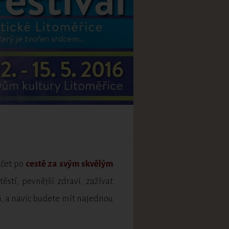
áčet po
cestě za svým skvělým
ěstí, pevnější zdraví, zažívat
si, a navíc budete mít najednou