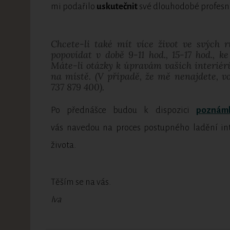
mi podařilo
uskutečnit
své dlouhodobé profesn
Chcete-li také mít více život ve svých 
popovídat v době 9-11 hod., 15-17 hod., k
Máte-li otázky k úpravám vašich interiér
na místě. (V případě, že mě nenajdete, vo
737 879 400).
Po přednášce budou k dispozici
poznámk
vás navedou na proces postupného ladění in
života.
Těším se na vás.
Iva