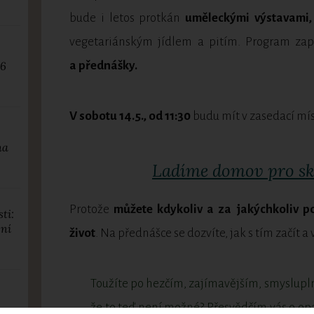
bude i letos protkán
uměleckými výstavami,
vegetariánským jídlem a pitím. Program zap
a přednášky.
26
V sobotu 14.5., od 11:30
budu mít v zasedací mí
na
Ladíme domov pro skv
Protože
můžete kdykoliv a za jakýchkoliv po
ti:
ení
život
. Na přednášce se dozvíte, jak s tím začít a 
Toužíte po hezčím, zajímavějším, smysluplně
že to teď není možné? Přesvědčím vás o opak
se