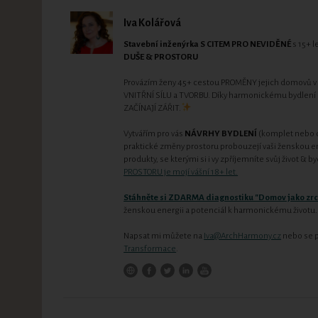
Iva Kolářová
Stavební inženýrka S CITEM PRO NEVIDĚNÉ
s 15+ l
DUŠE & PROSTORU
Provázím ženy 45+ cestou PROMĚNY jejich domovů v mí
VNITŘNÍ SÍLU a TVORBU. Díky harmonickému bydlení
ZAČÍNAJÍ ZÁŘIT.
Vytvářím pro vás
NÁVRHY BYDLENÍ
(komplet nebo dí
praktické změny prostoru probouzejí vaši ženskou ener
produkty, se kterými si i vy zpříjemníte svůj život & b
PROSTORU je mojí vášní 18+ let.
Stáhněte si ZDARMA diagnostiku "Domov jako zr
ženskou energii a potenciál k harmonickému životu.
Napsat mi můžete na
Iva@ArchHarmony.cz
nebo se p
Transformace
.