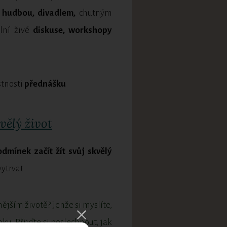
 hudbou, divadlem,
chutným
lní živé
diskuse, workshopy
stnosti
přednášku
ělý život
dmínek začít žít svůj skvělý
vytrvat.
jším životě? Jenže si myslíte,
u. Přijďte si poslechnout, jak