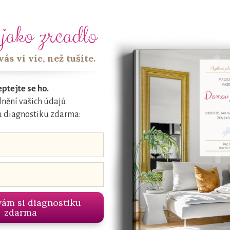
vytoužených změn dosáhnete, díky postup
jako zrcadlo
domova – a hlavně bez okamžitých radikální
ás ví víc, než tušíte.
Na přednášce uslyšíte, proč a jak vás úpra
i profesním rozvoji. Uvidíte praktické tipy
ptejte se ho.
lnění vašich údajů
minimum a jsou rychle uskutečnitelné.
u diagnostiku zdarma:
Když nebudete čekat zázrak přes noc a vytrv
nebo o čem zatím jen sníte. A věřte, že toho 
PS: Přestaňte dávat takovou pozorno
ám si diagnostiku
na řešení, jak to udělat, aby se stalo, co s
zdarma
 nic
ale to neznamená, že se kvůli nim mus