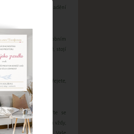
ným úpravám bydlení – ladění
ch životních zvratů.
vy interiérů podpoří v osobním
, které jsou jednoduché, stojí
áte, dostanete, co si přejete,
bude i víc.
st překážkám a zaměřte se
i přejete. Překážky budou vždy,
íte vzdát svých přání. Vaše