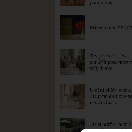
jen na nás
Příběh mého PF 20
Teď je vhodný čas
zaměřit pozornost 
svůj domov
Umění vidět možnos
Jak proměnit omez
v příležitosti
Jak si udržet kouzlo
transformace, když 