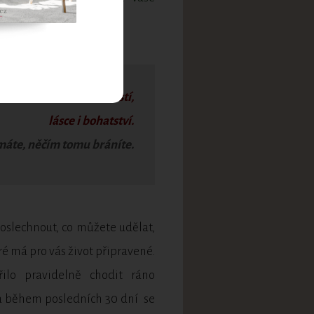
e zdraví, harmonii, štěstí,
lásce i bohatství.
máte, něčím tomu bráníte.
 poslechnout, co můžete udělat,
ré má pro vás život připravené.
ilo pravidelně chodit ráno
 a během posledních 30 dní se