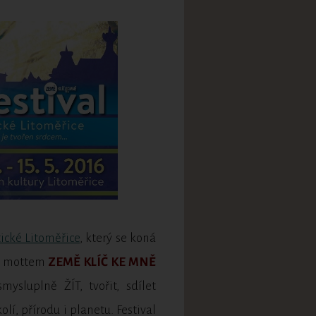
ické Litoměřice
, který se koná
 s mottem
ZEMĚ KLÍČ KE MNĚ
ysluplně ŽÍT, tvořit, sdílet
lí, přírodu i planetu. Festival