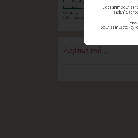
na neexistující stránky.
Proč jsem to celé
nesmazala, se dočtete zde >>
Na reDesi
Odesláním souhlasíte
zaslání diagnos
webu nyní aktivně pracuji.
Věřím, že pak budete velmi spokojená. ;-)
Více
Souhlas můžete kdykol
Zajímá mě…