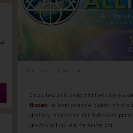
jak
k
10.5. 2016
Iva Kolářová
Chcete také umět trvale měnit své návyky a kr
životem
, na které postupně budete mít více št
více lásky, bude se vám lépe dařit ve vaší profe
více času na lidi a věci, které máte rádi?