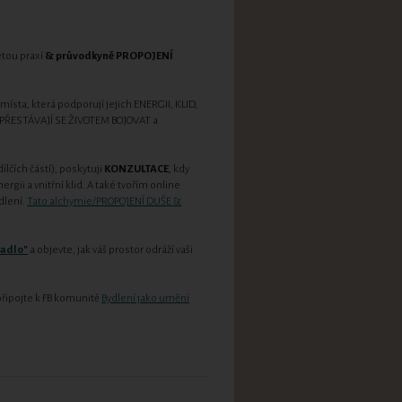
etou praxí
& průvodkyně PROPOJENÍ
sta, která podporují jejich ENERGII, KLID,
 PŘESTÁVAJÍ SE ŽIVOTEM BOJOVAT a
lčích částí), poskytuji
KONZULTACE
, kdy
gii a vnitřní klid. A také tvořím online
ydlení.
Tato alchymie/PROPOJENÍ DUŠE &
cadlo"
a objevte, jak váš prostor odráží vaši
řipojte k FB komunitě
Bydlení jako umění