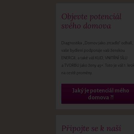
Objevte potenciál
svého domova
Diagnostika „Domov jako zrcadlo“ odhalí, 
vaše bydlení podporuje vaši ženskou
ENERGII, a také váš KLID, VNITŘNÍ SÍLU
a TVORBU jako ženy 45+. Toto je váš 1. kro
na cestě proměny.
Jaký je potenciál mého
domova ?!
Připojte se k naší