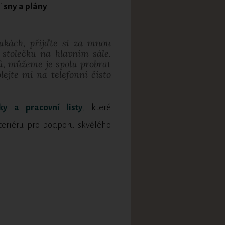
í
sny a
plány
.
rukách, přijďte si za mnou
e stolečku na hlavním sále.
ů, můžeme je spolu probrat
lejte mi na telefonní čísto
y a pracovní listy
, které
teriéru pro podporu skvělého