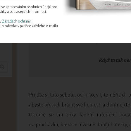
gnu
 se zpracováním osobních údajů pro
interiéry vám s tím pomůžou.
tiky a souvisejících informací.
 v
Zásadách ochrany
.
iv odvolat v patičce každého e-mailu.
Život vás přirozeně vede k
Když to tak ne
Přijďte si tuto sobotu, od 11:30, v Litoměřicích
abyste přestali bránit své hojnosti a darům, kte
Osobně se mi díky ladění interiéru podař
na procházku, která mi úžasně dobíjí baterky,