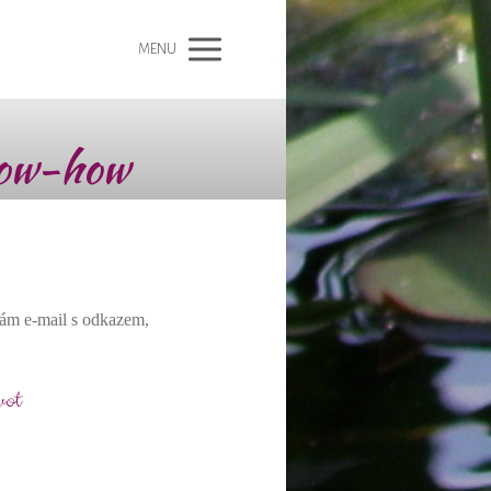
MENU
know-how
lám e-mail s odkazem,
vot