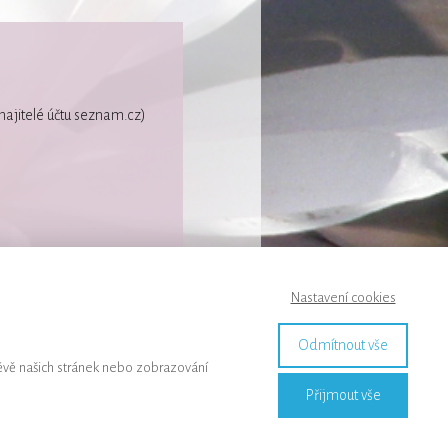
(majitelé účtu seznam.cz)
.
Nastavení cookies
Odmítnout vše
ěvě našich stránek nebo zobrazování
dmínky
Kontakt
Přijmout vše
ROPOJENÍ DUŠE & PROSTORU