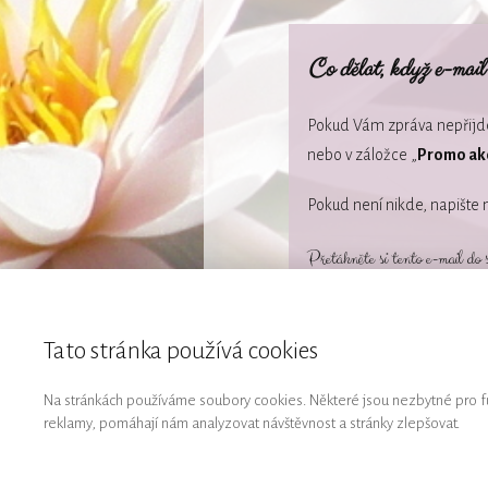
Co dělat, když e-mail
Pokud Vám zpráva nepřijde
nebo v záložce „
Promo ak
Pokud není nikde, napište
Přetáhněte si tento e-mail do 
Tato stránka používá cookies
Na stránkách používáme soubory cookies. Některé jsou nezbytné pro fu
Konzultace
V
reklamy, pomáhají nám analyzovat návštěvnost a stránky zlepšovat.
© 2002-2026 Ing. Iva Ko