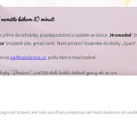
 nemáte během 10 minut:
 přímo do schránky, pravděpodobně ji najdete ve složce „
Hromadné
“ 
ce
“ (majitelé účtu gmail.com). Není ani tam? Koukněte do složky „Spam“
 mi na
iva@ivakolarova.cz
, pošlu Vám e-mail osobně.
složky \"Doručené\", a od této chvíle budete dostávat zprávy ode mě sem.
ngování stránek, jiné nám umožňují poskytnout vám lepší zkušenost při návšt
šechna práva vyhrazena
Ochrana osobních údajů
Obchodní po
lářová - stavební inženýrka S CITEM PRO NEVIDĚNÉ & průvodkyně P