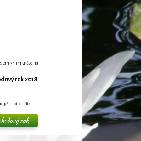
klidem >> mrkněte na:
odový rok 2018
o přes toto tlačítko:
ohodový rok