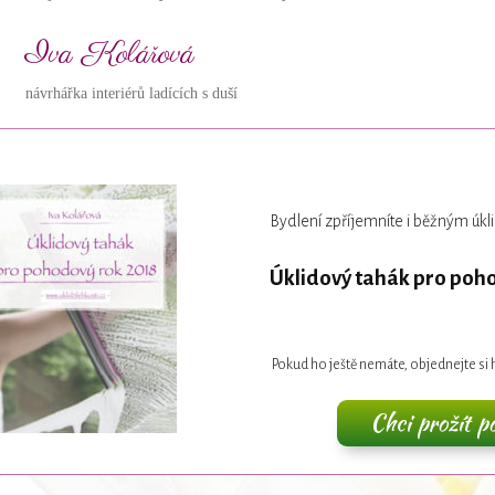
Iva Kolářová
návrhářka interiérů ladících s duší
Bydlení zpříjemníte i běžným ú
Úklidový tahák pro poh
Pokud ho ještě nemáte, objednejte si h
Chci prožít p