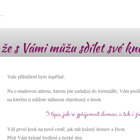
 že s Vámi můžu sdílet své 
Vaše přihlášení bylo úspěšné.
Na e-mailovou adresu, kterou jste zadal(a) do formuláře, Vám posí
na kterém si můžete stáhnout objednaný e-book
5 tipů, jak si zpříjemnit domov, a tak i ži
Váš první krok na nové cestě, jak mít krásný domov a život.
Přeji Vám krásné bydlení a hezké dny.