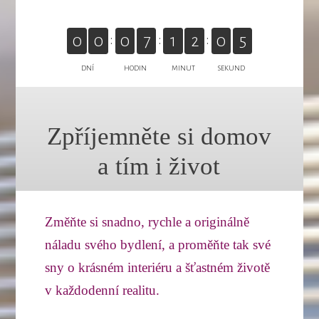
0
0
0
7
1
2
0
5
DNÍ
HODIN
MINUT
SEKUND
Zpříjemněte si domov
a tím i život
Změňte si snadno, rychle a originálně
náladu svého bydlení, a proměňte tak své
sny o krásném interiéru a šťastném životě
v každodenní realitu.