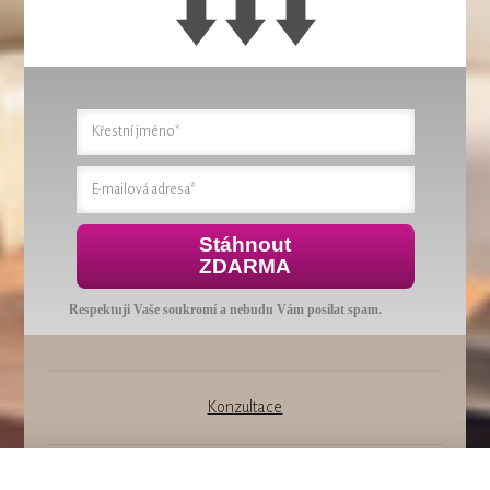
Stáhnout
ZDARMA
Respektuji Vaše soukromí a nebudu Vám posílat spam.
Konzultace
Všechna práva vyhrazena